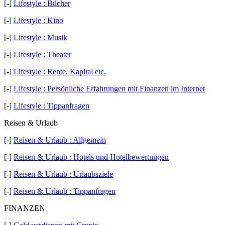
[-]
Lifestyle : Bücher
[-]
Lifestyle : Kino
[-]
Lifestyle : Musik
[-]
Lifestyle : Theater
[-]
Lifestyle : Rente, Kapital etc.
[-]
Lifestyle : Persönliche Erfahrungen mit Finanzen im Internet
[-]
Lifestyle : Tippanfragen
Reisen & Urlaub
[-]
Reisen & Urlaub : Allgemein
[-]
Reisen & Urlaub : Hotels und Hotelbewertungen
[-]
Reisen & Urlaub : Urlaubsziele
[-]
Reisen & Urlaub : Tippanfragen
FINANZEN