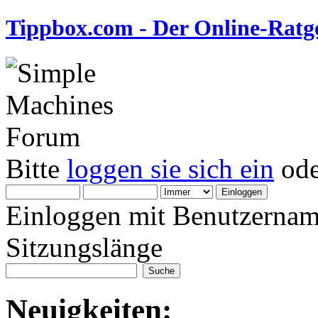
Tippbox.com - Der Online-Ratge
Bitte
loggen sie sich ein
od
Einloggen mit Benutzernam
Sitzungslänge
Neuigkeiten: