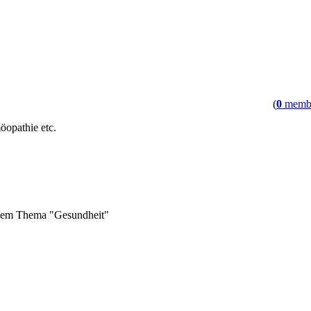
(
0
memb
öopathie etc.
 dem Thema "Gesundheit"