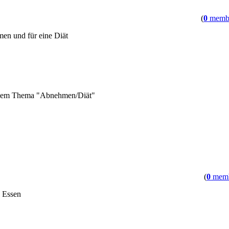
(
0
memb
en und für eine Diät
u dem Thema "Abnehmen/Diät"
(
0
memb
d Essen