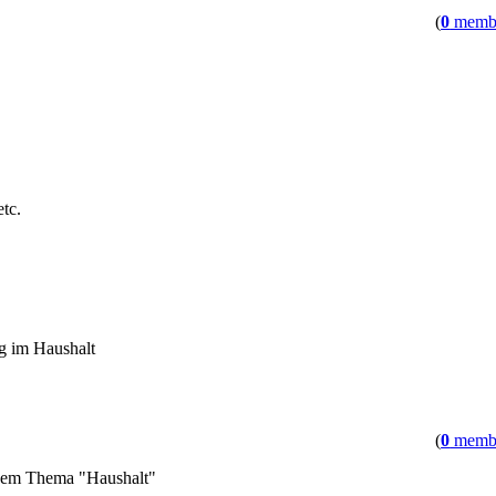
(
0
memb
tc.
g im Haushalt
(
0
memb
 dem Thema "Haushalt"