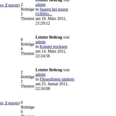
2
admin
er,
2
guests
)
Beiträge
in
Sparen bei teuren
2
0180Ho...
Themen
am 19. März 2011,
21:29:12
Letzter Beitrag
von
8
admin
Beiträge
in
Kräuter trocknen
8
am 14. März 2011,
Themen
22:24:56
Letzter Beitrag
von
2
admin
Beiträge
in
Fliesenfugen säubern
2
am 25. Januar 2011,
Themen
22:34:08
0
er,
2
guests
)
Beiträge
0