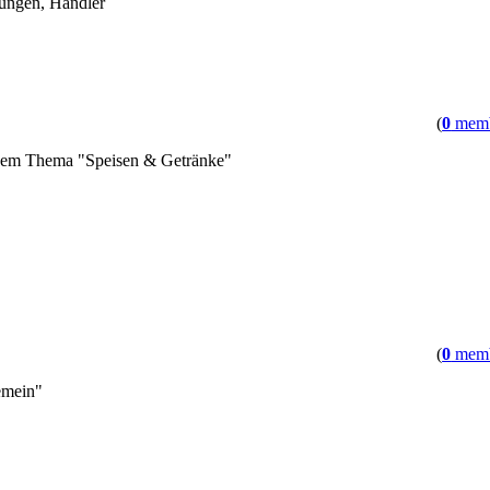
ungen, Händler
(
0
memb
 dem Thema "Speisen & Getränke"
(
0
memb
emein"