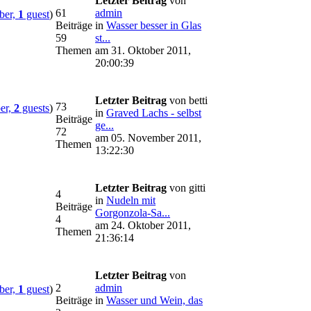
Letzter Beitrag
von
61
admin
er,
1
guest
)
Beiträge
in
Wasser besser in Glas
59
st...
Themen
am 31. Oktober 2011,
20:00:39
Letzter Beitrag
von betti
73
er,
2
guests
)
in
Graved Lachs - selbst
Beiträge
ge...
72
am 05. November 2011,
Themen
13:22:30
Letzter Beitrag
von gitti
4
in
Nudeln mit
Beiträge
Gorgonzola-Sa...
4
am 24. Oktober 2011,
Themen
21:36:14
Letzter Beitrag
von
2
admin
er,
1
guest
)
Beiträge
in
Wasser und Wein, das