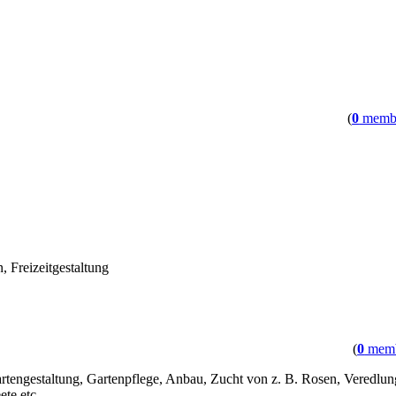
(
0
memb
 Freizeitgestaltung
(
0
memb
rtengestaltung, Gartenpflege, Anbau, Zucht von z. B. Rosen, Veredlu
te etc.