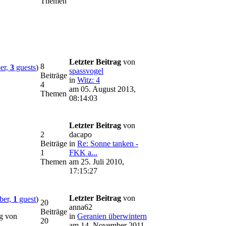
Themen
Letzter Beitrag
von
8
er,
3
guests
)
spassvogel
Beiträge
in
Witz: 4
4
am 05. August 2013,
Themen
08:14:03
Letzter Beitrag
von
2
dacapo
Beiträge
in
Re: Sonne tanken -
1
FKK a...
Themen
am 25. Juli 2010,
17:15:27
Letzter Beitrag
von
er,
1
guest
)
20
anna62
Beiträge
ng von
in
Geranien überwintern
20
am 14. November 2011,