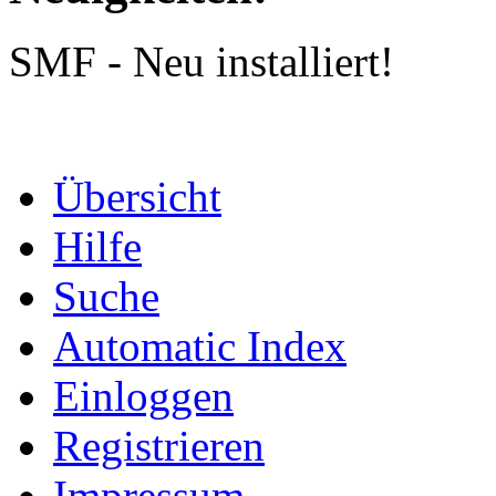
SMF - Neu installiert!
Übersicht
Hilfe
Suche
Automatic Index
Einloggen
Registrieren
Impressum