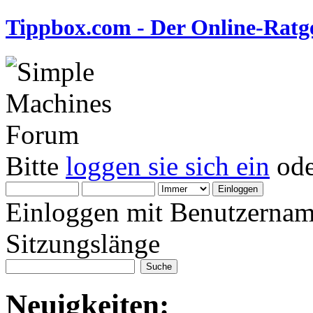
Tippbox.com - Der Online-Ratge
Bitte
loggen sie sich ein
od
Einloggen mit Benutzernam
Sitzungslänge
Neuigkeiten: