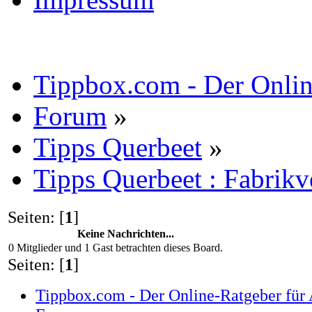
Tippbox.com - Der Online
Forum
»
Tipps Querbeet
»
Tipps Querbeet : Fabrikv
Seiten: [
1
]
Keine Nachrichten...
0 Mitglieder und 1 Gast betrachten dieses Board.
Seiten: [
1
]
Tippbox.com - Der Online-Ratgeber für 