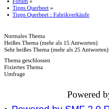
Forum
»
Tipps Querbeet
»
Tipps Querbeet : Fabrikverkäufe
Normales Thema
Heißes Thema (mehr als 15 Antworten)
Sehr heißes Thema (mehr als 25 Antworten)
Thema geschlossen
Fixiertes Thema
Umfrage
Powered 